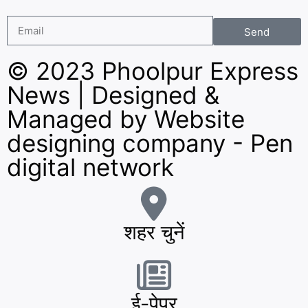
Send
© 2023 Phoolpur Express
News | Designed &
Managed by
Website
designing company
-
Pen
digital network
शहर चुनें
ई-पेपर