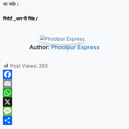
जा सके।
रिपोर्ट _आर पी सिंह /
Author:
Phoolpur Express
Post Views:
265
F
a
E
c
m
W
e
a
h
X
b
i
a
M