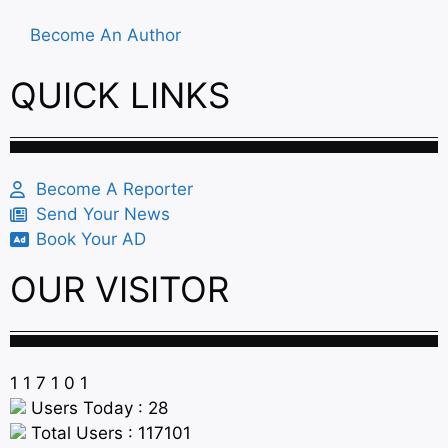
Become An Author
QUICK LINKS
Become A Reporter
Send Your News
Book Your AD
OUR VISITOR
1
1
7
1
0
1
Users Today : 28
Total Users : 117101