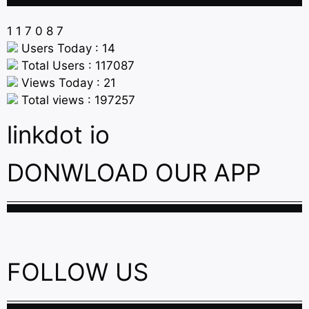
1
1
7
0
8
7
Users Today : 14
Total Users : 117087
Views Today : 21
Total views : 197257
linkdot io
DONWLOAD OUR APP
FOLLOW US