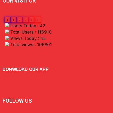
OUR VISITOR
1
1
6
9
1
0
Users Today : 42
Total Users : 116910
Views Today : 45
Total views : 196801
linkdot io
DONWLOAD OUR APP
FOLLOW US