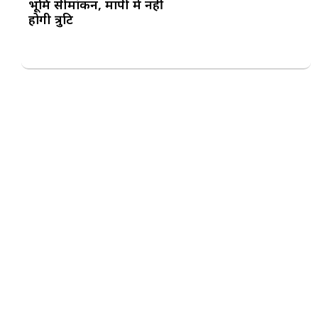
भूमि सीमांकन, मापी में नहीं
होगी त्रुटि