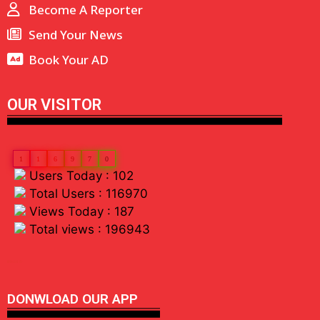
Become A Reporter
Send Your News
Book Your AD
OUR VISITOR
1
1
6
9
7
0
Users Today : 102
Total Users : 116970
Views Today : 187
Total views : 196943
linkdot io
DONWLOAD OUR APP