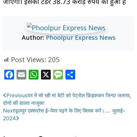
जाएगा। इसका टेंडर 38.73 करोड़ रुपये का हुआ है
Author:
Phoolpur Express News
Post Views:
205
F
E
W
X
M
S
a
m
h
e
h
c
ai
at
ss
ar
Previous
घर में सो रही मां बेटी को पेट्रोल छिड़ककर जिन्दा जलाया,
e
l
s
a
e
दोनों की हालत नाजुक!
b
A
g
Next
फूलपुर एक्सप्रेस ई–पेपर पढ़ने के लिए क्लिक करें।…. जुलाई–
2024
o
p
e
o
p