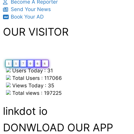
Become A Reporter
Send Your News
Book Your AD
OUR VISITOR
1
1
7
0
6
6
Users Today : 31
Total Users : 117066
Views Today : 35
Total views : 197225
linkdot io
DONWLOAD OUR APP