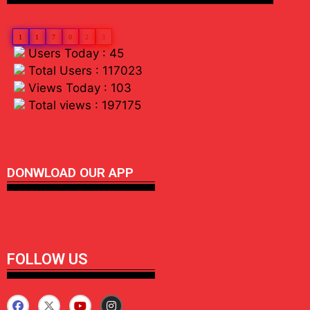
1
1
7
0
2
3
Users Today : 45
Total Users : 117023
Views Today : 103
Total views : 197175
linkdot io
DONWLOAD OUR APP
FOLLOW US