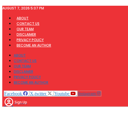
Skip
AUGUST 7, 2026 5:07 PM
to
content
ABOUT
CONTACT US
OUR TEAM
DISCLAIMER
PRIVACY POLICY
BECOME AN AUTHOR
ABOUT
CONTACT US
OUR TEAM
DISCLAIMER
PRIVACY POLICY
BECOME AN AUTHOR
Facebook
X-twitter
Youtube
Instagram
Sign Up