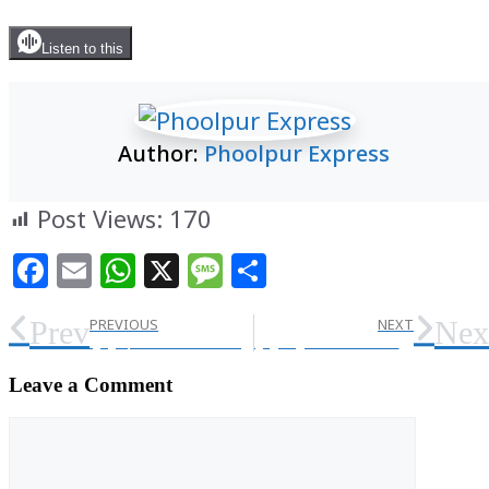
Listen to this
Author:
Phoolpur Express
Post Views:
170
Facebook
Email
WhatsApp
X
Message
Share
Prev
Nex
PREVIOUS
NEXT
‘फूलपुर एक्सप्रेस’ के जनवरी 2026 अंक की प्रमुख सुर्खियां : राजनीति से लेकर स्थानीय हलचल तक, यह अंक आपके लिए लाया है सभी ताज़ा खबरें और गहन विश्लेषण। पढ़ें और अपनी राय दें।
फूलपुर में पुलिस और गोतस्करों के बीच मुठभेड़: एक के पैर में लगी गोली, तीन गिरफ्तार
Leave a Comment
Comment