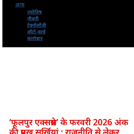
अन्य
ज्योतिष
नौकरी
टेक्नोलॉजी
ऑटो-वर्ल्ड
कारोबार
‘फूलपुर एक्सप्रेस’ के फरवरी 2026 अंक
की प्रमुख सुर्खियां : राजनीति से लेकर