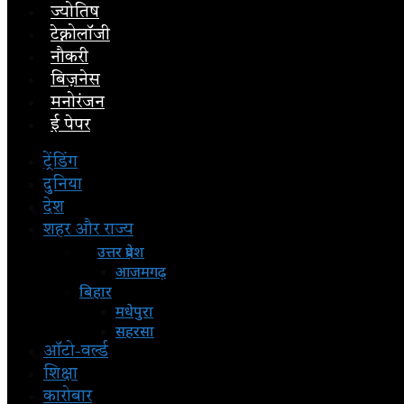
ज्योतिष
टेक्नोलॉजी
नौकरी
बिज़नेस
मनोरंजन
ई पेपर
ट्रेंडिंग
दुनिया
देश
शहर और राज्य
उत्तर प्रदेश
आजमगढ़
बिहार
मधेपुरा
सहरसा
ऑटो-वर्ल्ड
शिक्षा
कारोबार