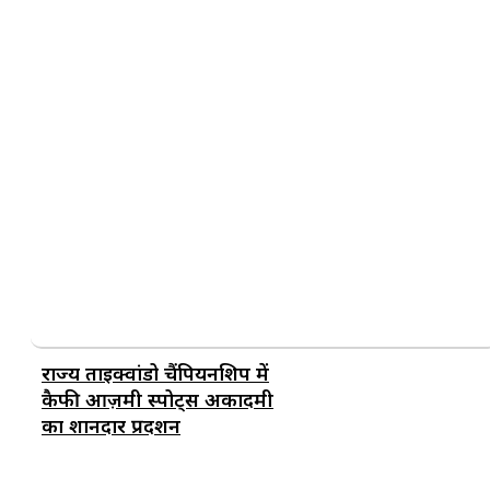
राज्य ताइक्वांडो चैंपियनशिप में
कैफी आज़मी स्पोर्ट्स अकादमी
का शानदार प्रदर्शन