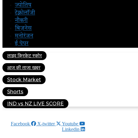
ज्योतिष
टेक्नोलॉजी
नौकरी
बिज़नेस
मनोरंजन
ई पेपर
लाइव क्रिकेट स्कोर
आज की ताजा खबर
Stock Market
Shorts
IND vs NZ LIVE SCORE
AUGUST 7, 2026
Facebook
X-twitter
Youtube
Linkedin