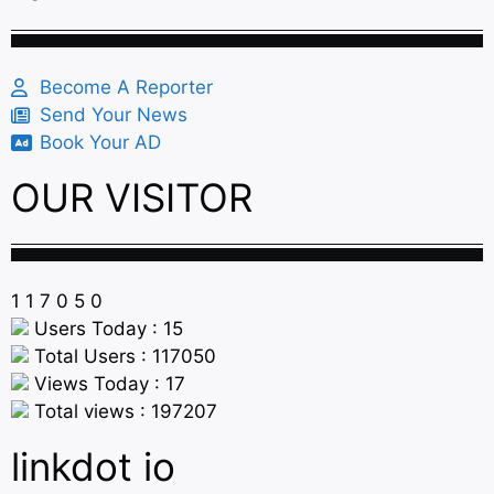
Become A Reporter
Send Your News
Book Your AD
OUR VISITOR
1
1
7
0
5
0
Users Today : 15
Total Users : 117050
Views Today : 17
Total views : 197207
linkdot io