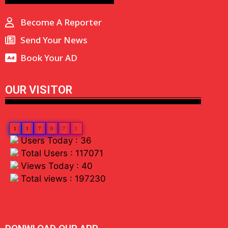
Become A Reporter
Send Your News
Book Your AD
OUR VISITOR
1
1
7
0
7
1
Users Today : 36
Total Users : 117071
Views Today : 40
Total views : 197230
linkdot io