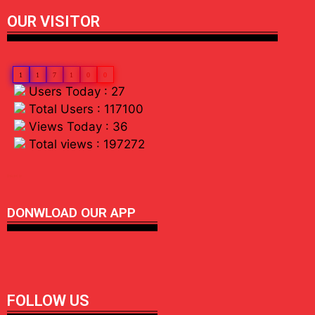
OUR VISITOR
1
1
7
1
0
0
Users Today : 27
Total Users : 117100
Views Today : 36
Total views : 197272
linkdot io
DONWLOAD OUR APP
FOLLOW US