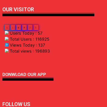
OUR VISITOR
1
1
6
9
2
5
Users Today : 57
Total Users : 116925
Views Today : 137
Total views : 196893
linkdot io
DONWLOAD OUR APP
FOLLOW US