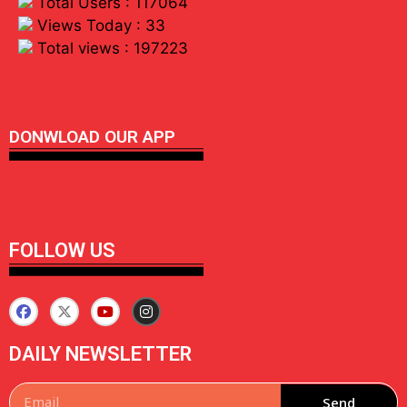
Total Users : 117064
Views Today : 33
Total views : 197223
linkdot io
DONWLOAD OUR APP
FOLLOW US
DAILY NEWSLETTER
Send