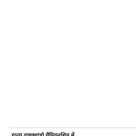
राज्य ताइक्वांडो चैंपियनशिप में