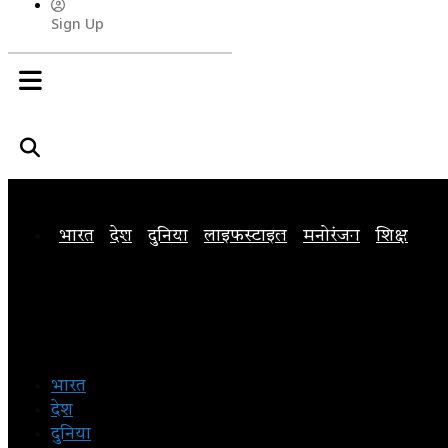
Sign Up
भारत
देश
दुनिया
लाइफस्टाइल
मनोरंजन
शिक्षा
अन
भारत
देश
दुनिया