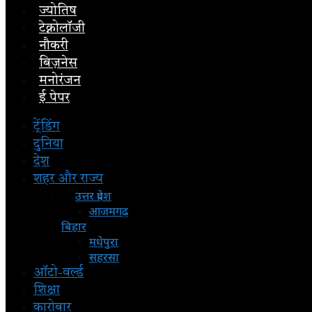
ज्योतिष
टेक्नोलॉजी
नौकरी
बिज़नेस
मनोरंजन
ई पेपर
ट्रेंडिंग
दुनिया
देश
शहर और राज्य
उत्तर प्रदेश
आजमगढ़
बिहार
मधेपुरा
सहरसा
ऑटो-वर्ल्ड
शिक्षा
कारोबार