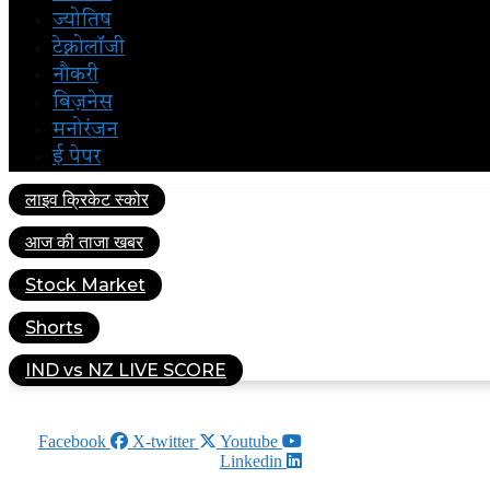
ज्योतिष
टेक्नोलॉजी
नौकरी
बिज़नेस
मनोरंजन
ई पेपर
लाइव क्रिकेट स्कोर
आज की ताजा खबर
Stock Market
Shorts
IND vs NZ LIVE SCORE
AUGUST 9, 2026
Facebook
X-twitter
Youtube
Linkedin