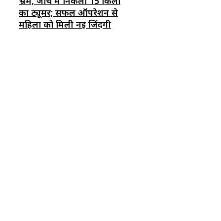
भ्रम, जांच में निकला 15 किलो
का ट्यूमर; सफल ऑपरेशन से
महिला को मिली नई जिंदगी