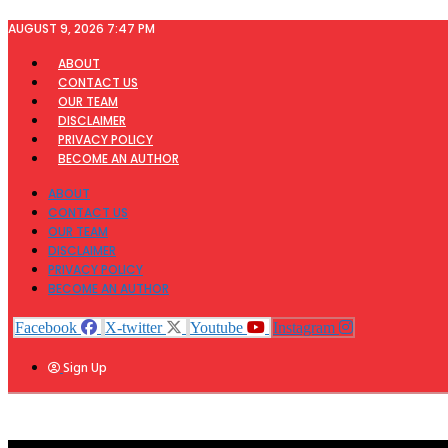
Skip
AUGUST 9, 2026 7:47 PM
to
content
ABOUT
CONTACT US
OUR TEAM
DISCLAIMER
PRIVACY POLICY
BECOME AN AUTHOR
ABOUT
CONTACT US
OUR TEAM
DISCLAIMER
PRIVACY POLICY
BECOME AN AUTHOR
Facebook
X-twitter
Youtube
Instagram
Sign Up