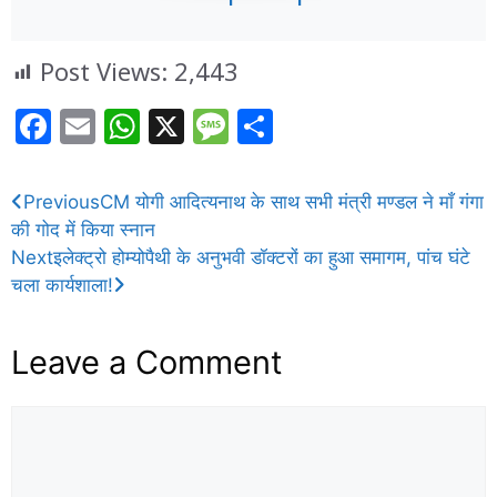
Post Views:
2,443
F
E
W
X
M
S
a
m
h
e
h
c
ai
at
ss
ar
Previous
CM योगी आदित्यनाथ के साथ सभी मंत्री मण्डल ने माँ गंगा
e
l
s
a
e
की गोद में किया स्नान
b
A
g
Next
इलेक्ट्रो होम्योपैथी के अनुभवी डॉक्टरों का हुआ समागम, पांच घंटे
चला कार्यशाला!
o
p
e
o
p
Leave a Comment
k