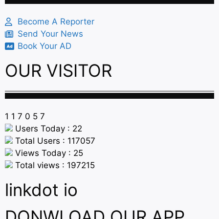
Become A Reporter
Send Your News
Book Your AD
OUR VISITOR
1
1
7
0
5
7
Users Today : 22
Total Users : 117057
Views Today : 25
Total views : 197215
linkdot io
DONWLOAD OUR APP