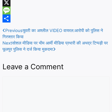
c
m
W
e
a
h
X
b
i
a
M
o
l
t
e
S
Previous
युवती का अश्लील VIDEO वायरल:आरोपी को पुलिस ने
o
s
s
h
गिरफ्तार किया
k
A
s
a
Next
सोशल मीडिया पर भीम आर्मी मीडिया प्रभारी की अभद्र टिप्पड़ी पर
फूलपुर पुलिस ने दर्ज किया मुकदमा
p
a
r
p
g
e
Leave a Comment
e