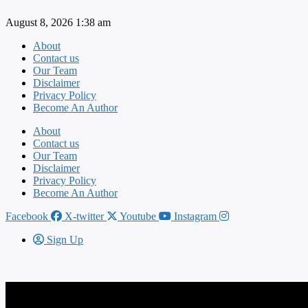
Skip
August 8, 2026 1:38 am
to
content
About
Contact us
Our Team
Disclaimer
Privacy Policy
Become An Author
About
Contact us
Our Team
Disclaimer
Privacy Policy
Become An Author
Facebook
X-twitter
Youtube
Instagram
Sign Up
स्टेट प्रभा