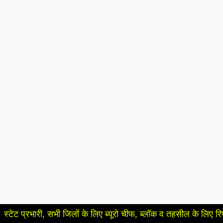
री, सभी जिलों के लिए ब्यूरो चीफ, ब्लॉक व तहसील के लिए रिपोर्टर, कैमरामैन