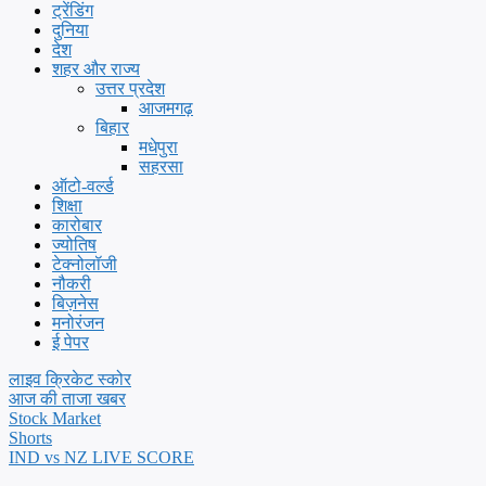
ट्रेंडिंग
दुनिया
देश
शहर और राज्य
उत्तर प्रदेश
आजमगढ़
बिहार
मधेपुरा
सहरसा
ऑटो-वर्ल्ड
शिक्षा
कारोबार
ज्योतिष
टेक्नोलॉजी
नौकरी
बिज़नेस
मनोरंजन
ई पेपर
लाइव क्रिकेट स्कोर
आज की ताजा खबर
Stock Market
Shorts
IND vs NZ LIVE SCORE