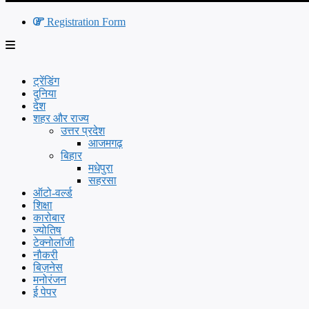
Registration Form
ट्रेंडिंग
दुनिया
देश
शहर और राज्य
उत्तर प्रदेश
आजमगढ़
बिहार
मधेपुरा
सहरसा
ऑटो-वर्ल्ड
शिक्षा
कारोबार
ज्योतिष
टेक्नोलॉजी
नौकरी
बिज़नेस
मनोरंजन
ई पेपर