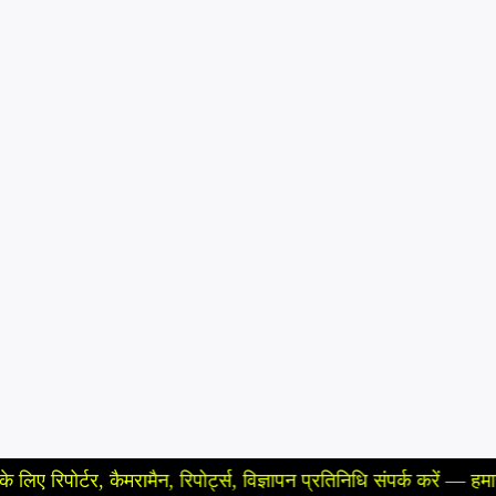
र्टर, कैमरामैन, रिपोर्ट्स, विज्ञापन प्रतिनिधि संपर्क करें — हमारे न्यूज़