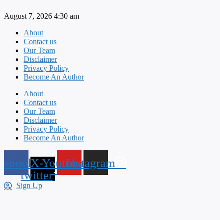
Skip
August 7, 2026 4:30 am
to
content
About
Contact us
Our Team
Disclaimer
Privacy Policy
Become An Author
About
Contact us
Our Team
Disclaimer
Privacy Policy
Become An Author
cebook
X-
Youtube
Instagram
twitter
Sign Up