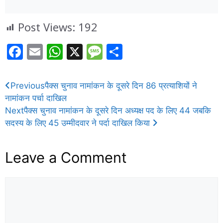
Post Views:
192
F
E
W
X
M
S
a
m
h
e
h
c
ai
at
ss
ar
Previous
पैक्स चुनाव नामांकन के दूसरे दिन 86 प्रत्याशियों ने
e
l
s
a
e
नामांकन पर्चा दाखिल
b
A
g
Next
पैक्स चुनाव नामांकन के दूसरे दिन अध्यक्ष पद के लिए 44 जबकि
सदस्य के लिए 45 उम्मीदवार ने पर्दा दाखिल किया
o
p
e
o
p
Leave a Comment
k