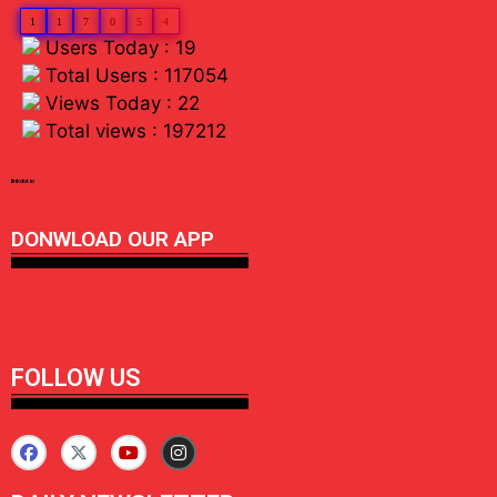
1
1
7
0
5
4
Users Today : 19
Total Users : 117054
Views Today : 22
Total views : 197212
linkdot io
DONWLOAD OUR APP
FOLLOW US