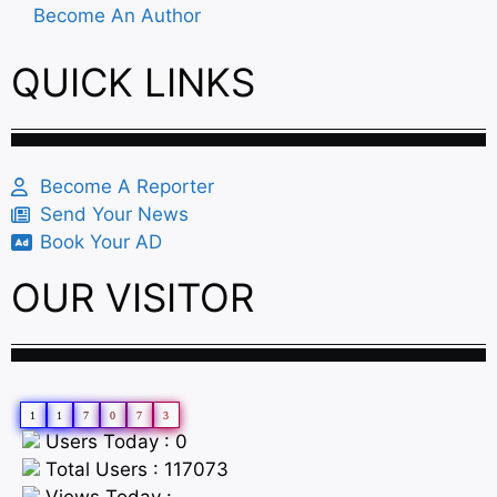
Become An Author
QUICK LINKS
Become A Reporter
Send Your News
Book Your AD
OUR VISITOR
1
1
7
0
7
3
Users Today : 0
Total Users : 117073
Views Today :