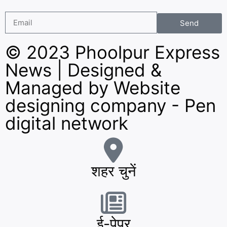
Send
© 2023 Phoolpur Express
News | Designed &
Managed by
Website
designing company
-
Pen
digital network
शहर चुनें
ई-पेपर