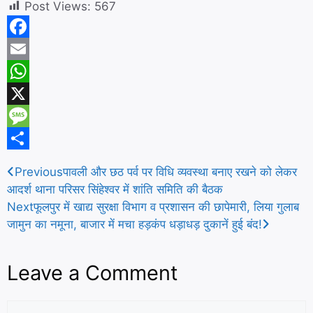
Post Views:
567
F
a
E
c
m
W
e
a
h
X
b
i
a
M
o
l
t
e
S
Previous
पावली और छठ पर्व पर विधि व्यवस्था बनाए रखने को लेकर
o
s
s
h
आदर्श थाना परिसर सिंहेश्वर में शांति समिति की बैठक
k
A
s
a
Next
फूलपुर में खाद्य सुरक्षा विभाग व प्रशासन की छापेमारी, लिया गुलाब
जामुन का नमूना, बाजार में मचा हड़कंप धड़ाधड़ दुकानें हुई बंद!
p
a
r
p
g
e
Leave a Comment
e