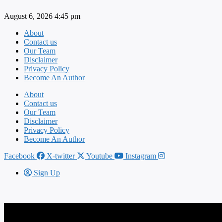
Skip
August 6, 2026 4:45 pm
to
content
About
Contact us
Our Team
Disclaimer
Privacy Policy
Become An Author
About
Contact us
Our Team
Disclaimer
Privacy Policy
Become An Author
Facebook
X-twitter
Youtube
Instagram
Sign Up
स