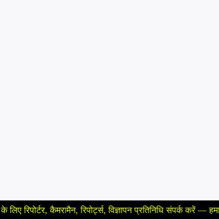
, कैमरामैन, रिपोर्ट्स, विज्ञापन प्रतिनिधि संपर्क करें — हमारे न्यूज़ चैन