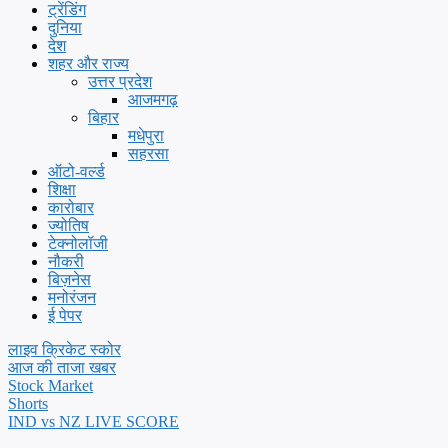
ट्रेंडिंग
दुनिया
देश
शहर और राज्य
उत्तर प्रदेश
आजमगढ़
बिहार
मधेपुरा
सहरसा
ऑटो-वर्ल्ड
शिक्षा
कारोबार
ज्योतिष
टेक्नोलॉजी
नौकरी
बिज़नेस
मनोरंजन
ई पेपर
लाइव क्रिकेट स्कोर
आज की ताजा खबर
Stock Market
Shorts
IND vs NZ LIVE SCORE