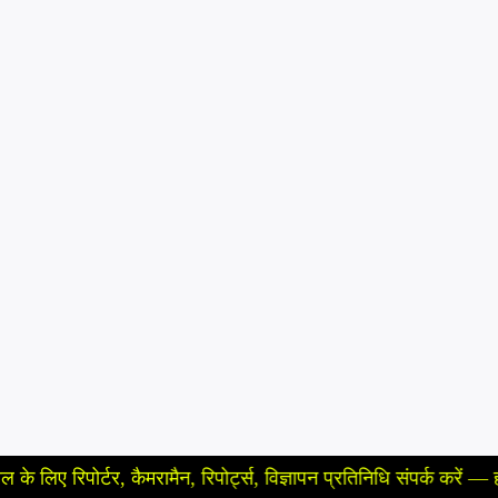
र्टर, कैमरामैन, रिपोर्ट्स, विज्ञापन प्रतिनिधि संपर्क करें — हमारे न्यूज