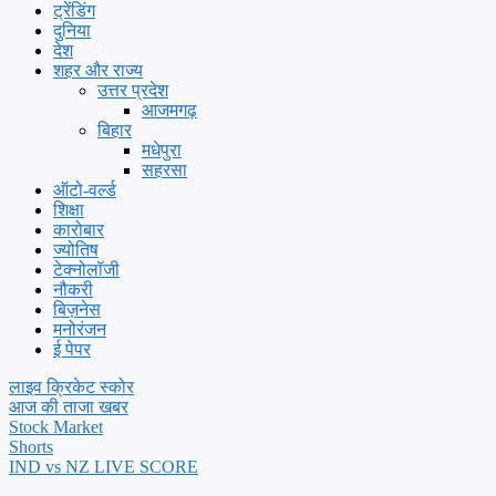
ट्रेंडिंग
दुनिया
देश
शहर और राज्य
उत्तर प्रदेश
आजमगढ़
बिहार
मधेपुरा
सहरसा
ऑटो-वर्ल्ड
शिक्षा
कारोबार
ज्योतिष
टेक्नोलॉजी
नौकरी
बिज़नेस
मनोरंजन
ई पेपर
लाइव क्रिकेट स्कोर
आज की ताजा खबर
Stock Market
Shorts
IND vs NZ LIVE SCORE