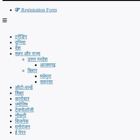
Registration Form
ट्रेंडिंग
दुनिया
देश
शहर और राज्य
उत्तर प्रदेश
आजमगढ़
बिहार
मधेपुरा
सहरसा
ऑटो-वर्ल्ड
शिक्षा
कारोबार
ज्योतिष
टेक्नोलॉजी
नौकरी
बिज़नेस
मनोरंजन
ई पेपर