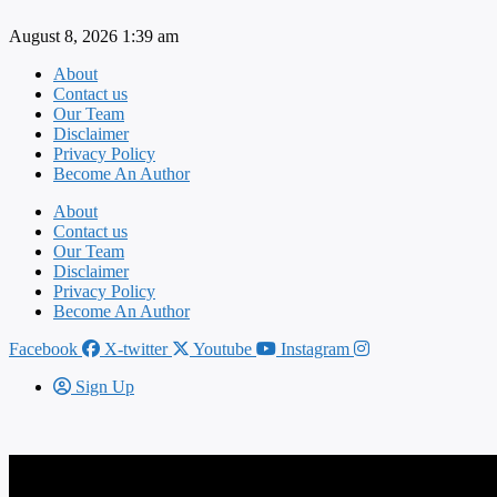
Skip
August 8, 2026 1:39 am
to
content
About
Contact us
Our Team
Disclaimer
Privacy Policy
Become An Author
About
Contact us
Our Team
Disclaimer
Privacy Policy
Become An Author
Facebook
X-twitter
Youtube
Instagram
Sign Up