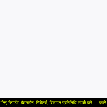
कैमरामैन, रिपोर्ट्स, विज्ञापन प्रतिनिधि संपर्क करें — हमारे न्यूज़ चैनल 