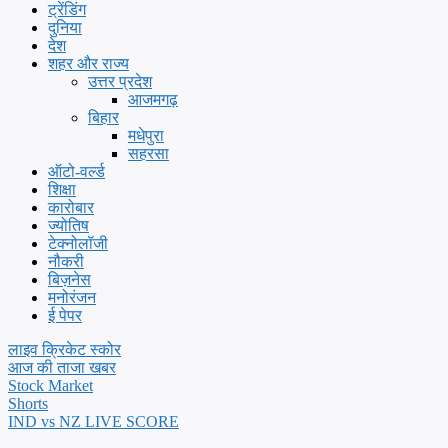
ट्रेंडिंग
दुनिया
देश
शहर और राज्य
उत्तर प्रदेश
आजमगढ़
बिहार
मधेपुरा
सहरसा
ऑटो-वर्ल्ड
शिक्षा
कारोबार
ज्योतिष
टेक्नोलॉजी
नौकरी
बिज़नेस
मनोरंजन
ई पेपर
लाइव क्रिकेट स्कोर
आज की ताजा खबर
Stock Market
Shorts
IND vs NZ LIVE SCORE