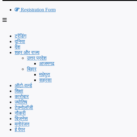
Registration Form
ट्रेंडिंग
दुनिया
देश
शहर और राज्य
उत्तर प्रदेश
आजमगढ़
बिहार
मधेपुरा
सहरसा
ऑटो-वर्ल्ड
शिक्षा
कारोबार
ज्योतिष
टेक्नोलॉजी
नौकरी
बिज़नेस
मनोरंजन
ई पेपर