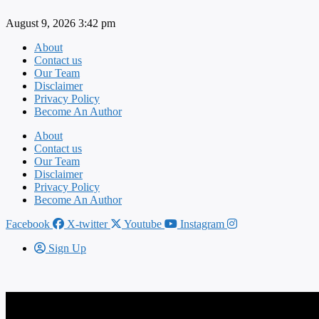
Skip
August 9, 2026 3:42 pm
to
content
About
Contact us
Our Team
Disclaimer
Privacy Policy
Become An Author
About
Contact us
Our Team
Disclaimer
Privacy Policy
Become An Author
Facebook
X-twitter
Youtube
Instagram
Sign Up
स्ट