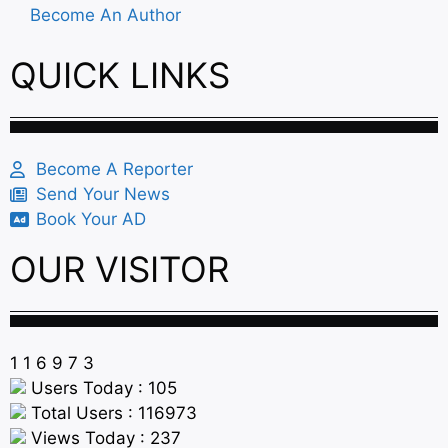
Become An Author
QUICK LINKS
Become A Reporter
Send Your News
Book Your AD
OUR VISITOR
1
1
6
9
7
3
Users Today : 105
Total Users : 116973
Views Today : 237