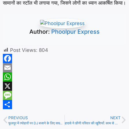
सामानों का स्टॉल भी लगाया गया, जिसने लोगों का ध्यान आकर्षित किया।
Author:
Phoolpur Express
Post Views:
804
F
a
E
c
m
W
e
a
h
X
b
i
a
M
o
l
t
e
S
PREVIOUS
NEXT
o
s
s
h
फूलपुर में त्योहारों पर DJ बजाने के लिए सख्त नियम, उल्लंघन करने वालों पर होगी कड़ी कार्रवाई
हादसे ने छीनी परिवार की खुशियाँ: काम से लौट रहे युवक को DCM ने मारी टक्कर, गर्भवती पत्नी और बेटी पर टूटा दुखों का पहाड़