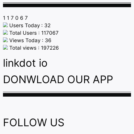
1
1
7
0
6
7
Users Today : 32
Total Users : 117067
Views Today : 36
Total views : 197226
linkdot io
DONWLOAD OUR APP
FOLLOW US