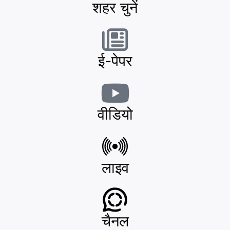
शहर चुनें
ई-पेपर
वीडियो
लाइव
चैनल