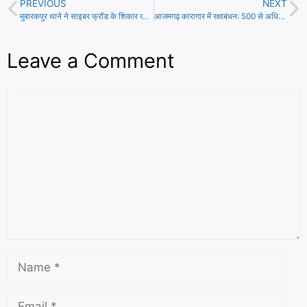
PREVIOUS
NEXT
o
s
s
h
मुबारकपुर थाने ने साइबर फ्रॉड के शिकार व्यक्ति को ₹19,849 वापस दिलाए
आजमगढ़ कारागार में रक्षाबंधन: 500 से अधिक बहनों ने बांधी भाइयों को राखी
k
A
s
a
Leave a Comment
p
a
r
p
g
e
e