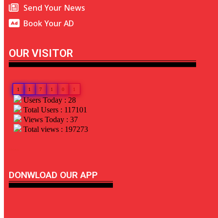
Send Your News
Book Your AD
OUR VISITOR
1
1
7
1
0
1
Users Today : 28
Total Users : 117101
Views Today : 37
Total views : 197273
linkdot io
DONWLOAD OUR APP