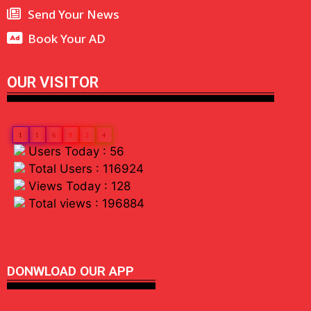
Send Your News
Book Your AD
OUR VISITOR
1
1
6
9
2
4
Users Today : 56
Total Users : 116924
Views Today : 128
Total views : 196884
linkdot io
DONWLOAD OUR APP