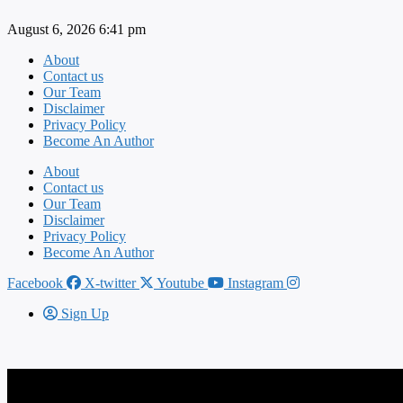
Skip
August 6, 2026 6:41 pm
to
content
About
Contact us
Our Team
Disclaimer
Privacy Policy
Become An Author
About
Contact us
Our Team
Disclaimer
Privacy Policy
Become An Author
Facebook
X-twitter
Youtube
Instagram
Sign Up
स्ट