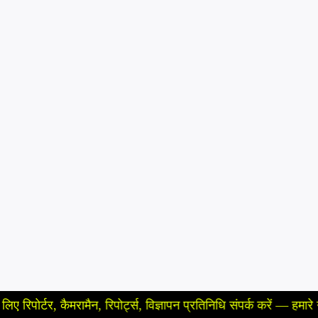
कैमरामैन, रिपोर्ट्स, विज्ञापन प्रतिनिधि संपर्क करें — हमारे न्यूज़ चैनल 