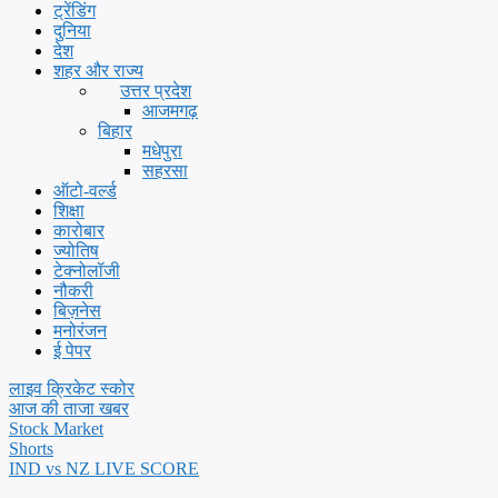
ट्रेंडिंग
दुनिया
देश
शहर और राज्य
उत्तर प्रदेश
आजमगढ़
बिहार
मधेपुरा
सहरसा
ऑटो-वर्ल्ड
शिक्षा
कारोबार
ज्योतिष
टेक्नोलॉजी
नौकरी
बिज़नेस
मनोरंजन
ई पेपर
लाइव क्रिकेट स्कोर
आज की ताजा खबर
Stock Market
Shorts
IND vs NZ LIVE SCORE