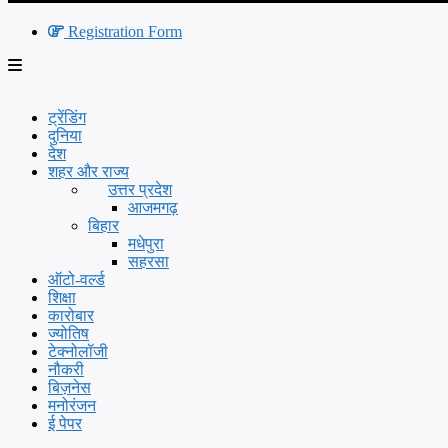
Registration Form
ट्रेंडिंग
दुनिया
देश
शहर और राज्य
उत्तर प्रदेश
आजमगढ़
बिहार
मधेपुरा
सहरसा
ऑटो-वर्ल्ड
शिक्षा
कारोबार
ज्योतिष
टेक्नोलॉजी
नौकरी
बिज़नेस
मनोरंजन
ई पेपर