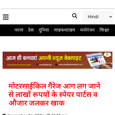
भारत
देश
दुनिया
लाइफस्टाइल
मनोरंजन
शिक्षा
मोटरसाईकिल गैरेज आग लग जाने
से लाखों रूपयों के स्पेयर पार्टस व
औजार जलकर खाक