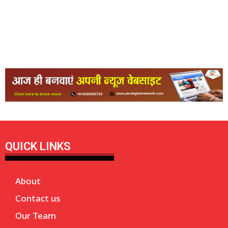
QUICK LINKS
About
Contact us
Our Team