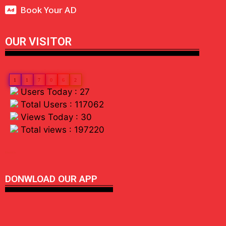
Book Your AD
OUR VISITOR
1
1
7
0
6
2
Users Today : 27
Total Users : 117062
Views Today : 30
Total views : 197220
linkdot io
DONWLOAD OUR APP