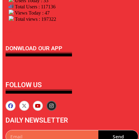
Users Today : 33
Total Users : 117136
Views Today : 47
Total views : 197322
linkdot io
DONWLOAD OUR APP
FOLLOW US
DAILY NEWSLETTER
Send