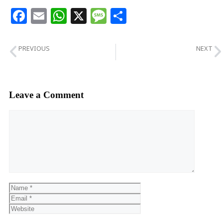
Facebook
Email
WhatsApp
X
Message
Share
PREVIOUS
NEXT
फूलपुर क्षेत्र के नहर में बहता मिला नवजात शीश का शव ,पुलिस ने शव बरामद कर भेजा पोस्टमार्टम को!
कोलकाता-उत्तराखंड सहित पूरे देश में महिलाओं के खिलाफ बढ़ रहे अपराध को लेकर सामाजिक संस्था जेड.एफ.एम 22 अगस्त को करेगी विरोध प्रदर्शन !
Leave a Comment