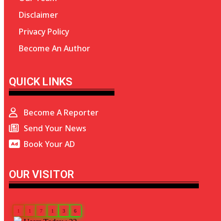
Disclaimer
Privacy Policy
Become An Author
QUICK LINKS
Become A Reporter
Send Your News
Book Your AD
OUR VISITOR
1
1
7
1
3
6