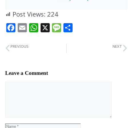
Post Views:
224
Facebook
Email
WhatsApp
X
Message
Share
PREVIOUS
NEXT
अनोखा त्याग: पति ने खुद रचाई पत्नी और उसके प्रेमी की शादी, बच्चे को गोद में लेकर दी विदाई।
राजभवन में गूंजी आजमगढ़ की खुशी की कामयाबी: ‘विकसित भारत यंग लीडर्स डायलॉग’ के लिए चयन
Leave a Comment