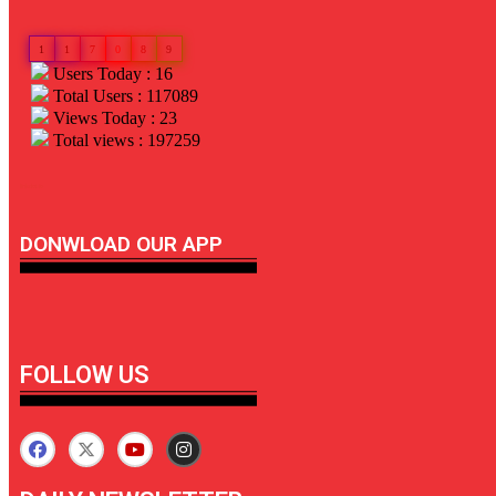
1
1
7
0
8
9
Users Today : 16
Total Users : 117089
Views Today : 23
Total views : 197259
linkdot io
DONWLOAD OUR APP
FOLLOW US