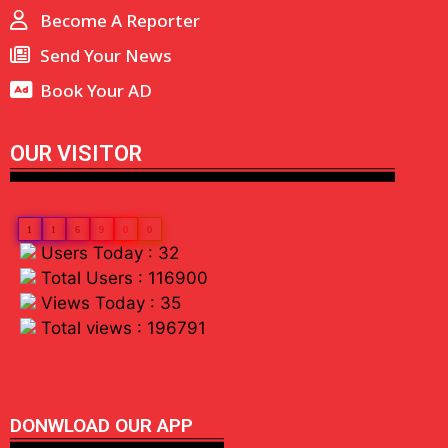
Become A Reporter
Send Your News
Book Your AD
OUR VISITOR
1
1
6
9
0
0
Users Today : 32
Total Users : 116900
Views Today : 35
Total views : 196791
linkdot io
DONWLOAD OUR APP