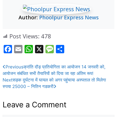
Author:
Phoolpur Express News
Post Views:
478
F
E
W
X
M
S
a
m
h
e
h
c
ai
at
ss
ar
Previous
क्रांति दौड़ प्रतियोगिता का आयोजन 14 जनवरी को,
e
l
s
a
e
आयोजन संबंधित सभी तैयारियों को दिया जा रहा अंतिम रूप!
b
A
g
Next
सड़क दुर्घटना में घायल को अगर पहुंचाया अस्पताल तो मिलेगा
रुपया 25000 – नितिन गडकरी
o
p
e
o
p
Leave a Comment
k