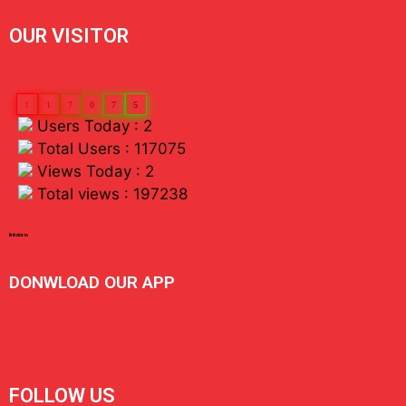
OUR VISITOR
1
1
7
0
7
5
Users Today : 2
Total Users : 117075
Views Today : 2
Total views : 197238
linkdot io
DONWLOAD OUR APP
FOLLOW US