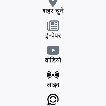
शहर चुनें
ई-पेपर
वीडियो
लाइव