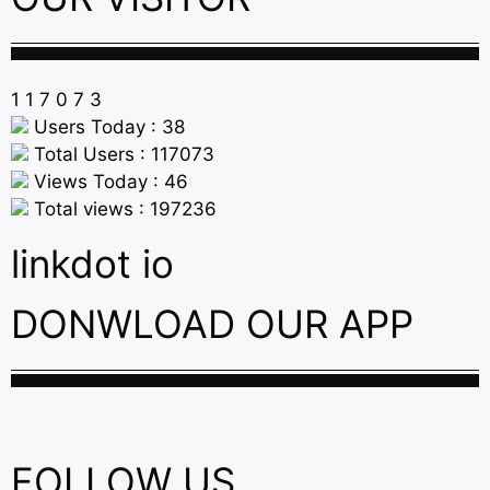
1
1
7
0
7
3
Users Today : 38
Total Users : 117073
Views Today : 46
Total views : 197236
linkdot io
DONWLOAD OUR APP
FOLLOW US