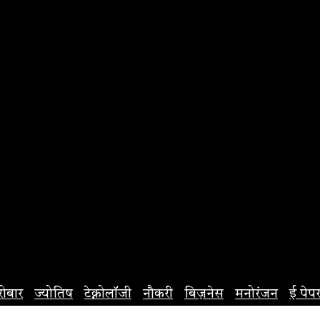
रोबार
ज्योतिष
टेक्नोलॉजी
नौकरी
बिज़नेस
मनोरंजन
ई पेप