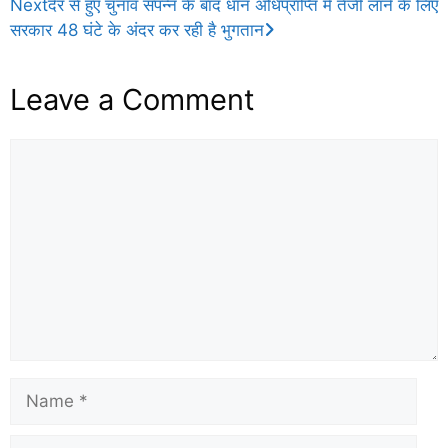
b
A
g
Next
देर से हुए चुनाव संपन्न के बाद धान अधिप्राप्ति में तेजी लाने के लिए
सरकार 48 घंटे के अंदर कर रही है भुगतान
o
p
e
o
p
Leave a Comment
k