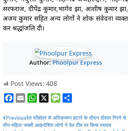
सरफराज, दीपेंद्र कुमार,भार्गव झा, आशीष कुमार झा,
अजय कुमार सहित अन्य लोगों ने शोक संवेदना व्यक्त
कर श्रद्धांजलि दी।
Author:
Phoolpur Express
Post Views:
408
F
E
W
X
M
S
a
m
h
e
h
c
ai
at
ss
ar
Previous
रेल परिक्षेत्र से अतिक्रमण हटाने के दौरान दीवाल गिरने से
e
l
s
a
e
तीन महिला जख्मी आक्रोशित लोगों ने रेल टीम पर किया पथराव