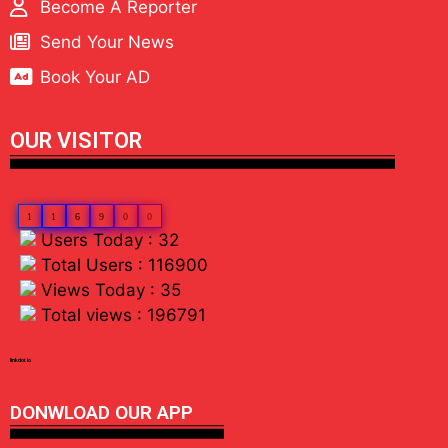
Become A Reporter
Send Your News
Book Your AD
OUR VISITOR
1
1
6
9
0
0
Users Today : 32
Total Users : 116900
Views Today : 35
Total views : 196791
linkdot io
DONWLOAD OUR APP