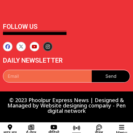
FOLLOW US
DAILY NEWSLETTER
Send
© 2023 Phoolpur Express News | Designed &
Managed by
Website designing company
-
Pen
digital network
शहर चुनें
ई-पेपर
वीडियो
चैनल
Menu