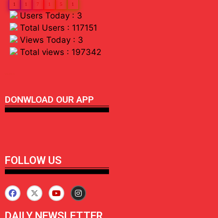
1
1
7
1
5
1
Users Today : 3
Total Users : 117151
Views Today : 3
Total views : 197342
linkdot io
DONWLOAD OUR APP
FOLLOW US
DAILY NEWSLETTER