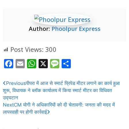
Author:
Phoolpur Express
Post Views:
300
F
E
W
X
M
S
a
m
h
e
h
c
ai
at
ss
ar
Previous
पीपरा में आज से स्मार्ट प्रिपेड मीटर लगाने का कार्य हुआ
e
l
s
a
e
शुरू, विधायक ने ब्लॉक कार्यालय में किया स्मार्ट मीटर का विधिवत
b
A
g
उद्घटान
Next
CM योगी ने अधिकारियों को दी चेतावनी: जनता की मदद में
o
p
e
लापरवाही पर होगी कार्रवाई
o
p
k