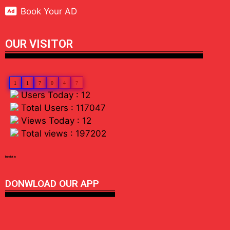
Book Your AD
OUR VISITOR
1
1
7
0
4
7
Users Today : 12
Total Users : 117047
Views Today : 12
Total views : 197202
linkdot io
DONWLOAD OUR APP