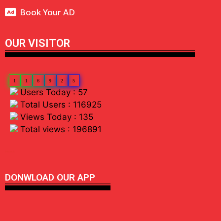
Book Your AD
OUR VISITOR
1
1
6
9
2
5
Users Today : 57
Total Users : 116925
Views Today : 135
Total views : 196891
linkdot io
DONWLOAD OUR APP