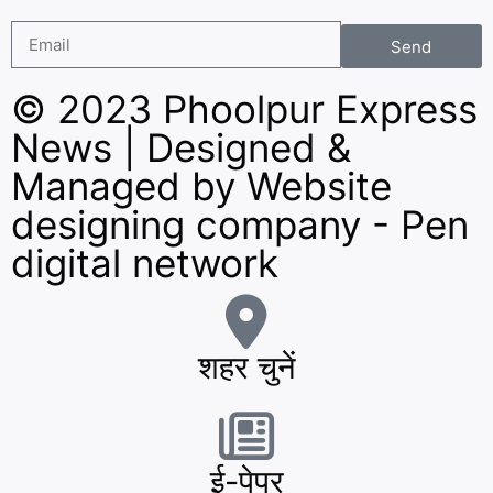
Send
© 2023 Phoolpur Express
News | Designed &
Managed by
Website
designing company
-
Pen
digital network
शहर चुनें
ई-पेपर