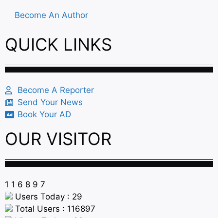
Become An Author
QUICK LINKS
Become A Reporter
Send Your News
Book Your AD
OUR VISITOR
1
1
6
8
9
7
Users Today : 29
Total Users : 116897