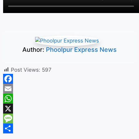
Author:
Phoolpur Express News
Post Views:
597
F
a
E
c
m
W
e
a
h
X
b
i
a
M
o
l
t
e
S