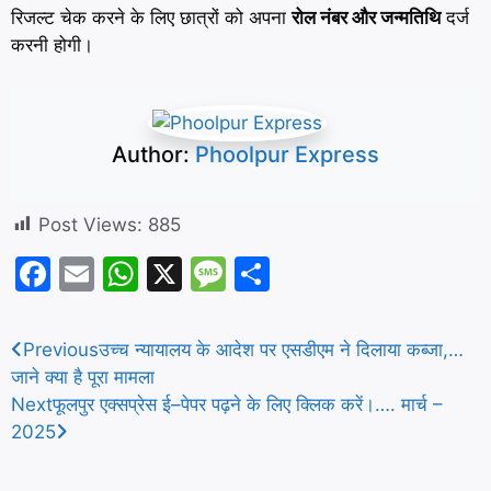
रिजल्ट चेक करने के लिए छात्रों को अपना
रोल नंबर और जन्मतिथि
दर्ज
करनी होगी।
Author:
Phoolpur Express
Post Views:
885
F
E
W
X
M
S
a
m
h
e
h
c
ai
at
s
ar
Previous
उच्च न्यायालय के आदेश पर एसडीएम ने दिलाया कब्जा,…
e
l
s
s
e
जाने क्या है पूरा मामला
b
A
a
Next
फूलपुर एक्सप्रेस ई–पेपर पढ़ने के लिए क्लिक करें।…. मार्च –
2025
o
p
g
o
p
e