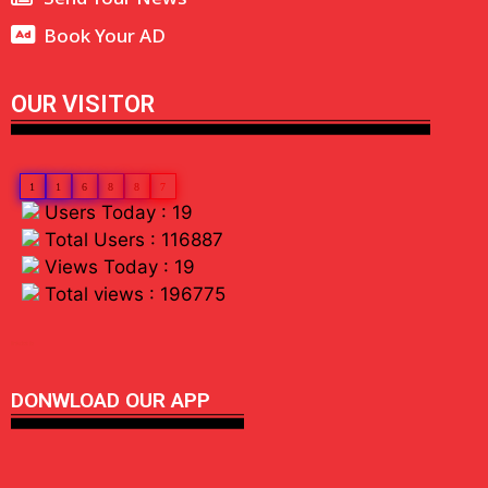
Book Your AD
OUR VISITOR
1
1
6
8
8
7
Users Today : 19
Total Users : 116887
Views Today : 19
Total views : 196775
linkdot io
DONWLOAD OUR APP