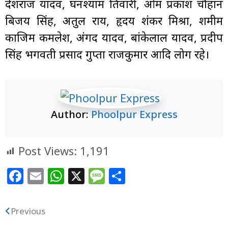
देशराज यादव, घनश्याम तिवारी, ओम प्रकाश चौहान
बिजय सिंह, अतुल राय, हृदय शंकर मिश्रा, शमीम
काजिम कमलेश, अंगद यादव, बांकेलाल यादव, प्रदीप
सिंह भगवती प्रसाद गुप्ता राजकुमार आदि लोग रहे।
Author:
Phoolpur Express
Post Views:
1,191
F
E
W
X
M
S
a
m
h
e
h
c
ai
at
ss
ar
Previous
फूलपुर में महाशिवरात्रि का उत्साह: शिवालयों में उमड़ी
e
l
s
a
e
श्रद्धालुओं की भीड़, घंटियों और शंख की ध्वनि के बीच बम बम भोले के