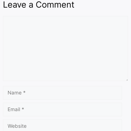
p
g
e
Leave a Comment
e