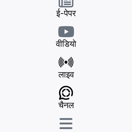
ई-पेपर
वीडियो
लाइव
चैनल