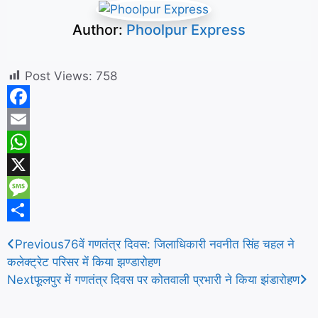
Author:
Phoolpur Express
Post Views:
758
F
a
E
c
m
W
e
a
h
X
b
i
a
M
o
l
t
e
S
Previous
76वें गणतंत्र दिवस: जिलाधिकारी नवनीत सिंह चहल ने
o
s
s
h
कलेक्ट्रेट परिसर में किया झण्डारोहण
k
A
s
a
Next
फूलपुर में गणतंत्र दिवस पर कोतवाली प्रभारी ने किया झंडारोहण
p
a
r