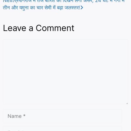
Next
प्रयागराज में तेज बारिश का दिखने लगा असर, 24 घंटे में गंगा में
तीन और यमुना का चार सेमी में बढ़ा जलस्तर!
p
a
r
p
g
e
Leave a Comment
e