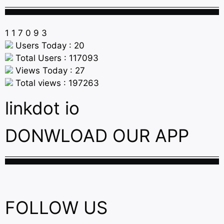
1
1
7
0
9
3
Users Today : 20
Total Users : 117093
Views Today : 27
Total views : 197263
linkdot io
DONWLOAD OUR APP
FOLLOW US