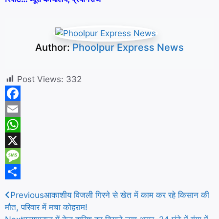
Author:
Phoolpur Express News
Post Views:
332
F
a
E
c
m
W
e
a
h
X
b
i
a
M
o
l
t
e
S
Previous
आकाशीय विजली गिरने से खेत में काम कर रहे किसान की
o
s
s
h
मौत, परिवार में मचा कोहराम!
k
A
s
a