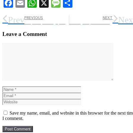
Facebook
Email
WhatsApp
X
Message
Share
Prev
Nex
PREVIOUS
NEXT
बिना हेलमेट नहीं मिलेगा पेट्रोल, यातायात पुलिस ने शुरू किया ‘नो हेलमेट-नो फ्यूल’ अभियान
अनफिट स्कूली वाहनों का फिटनेस प्रमाण पत्र निर्धारित अवधि में उपलब्ध नही कराने पर पंजीकरण निरस्त करें- जिलाधिकारी
Leave a Comment
Comment
Name
Email
Website
Save my name, email, and website in this browser for the next tim
I comment.