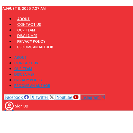
Skip
AUGUST 9, 2026 7:37 AM
to
content
ABOUT
CONTACT US
OUR TEAM
DISCLAIMER
PRIVACY POLICY
BECOME AN AUTHOR
ABOUT
CONTACT US
OUR TEAM
DISCLAIMER
PRIVACY POLICY
BECOME AN AUTHOR
Facebook
X-twitter
Youtube
Instagram
Sign Up