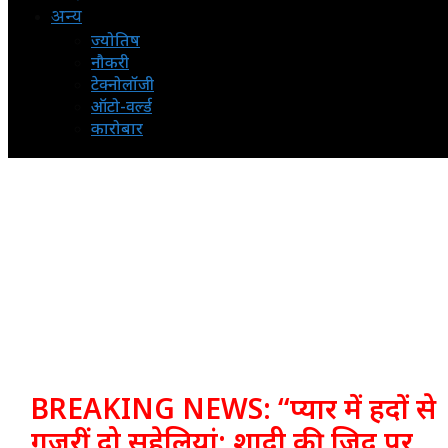
अन्य
ज्योतिष
नौकरी
टेक्नोलॉजी
ऑटो-वर्ल्ड
कारोबार
BREAKING NEWS: “प्यार में हदों से
गुजरीं दो सहेलियां: शादी की जिद पर