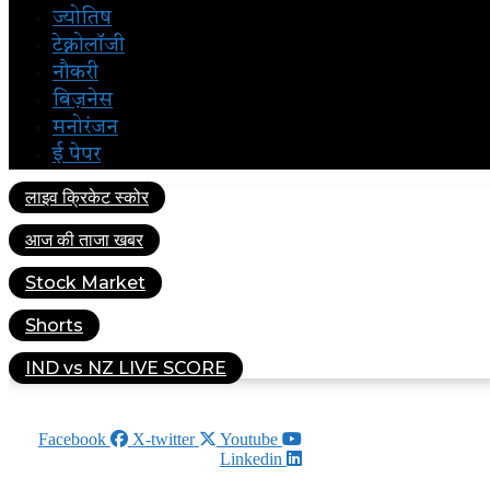
ज्योतिष
टेक्नोलॉजी
नौकरी
बिज़नेस
मनोरंजन
ई पेपर
लाइव क्रिकेट स्कोर
आज की ताजा खबर
Stock Market
Shorts
IND vs NZ LIVE SCORE
AUGUST 9, 2026
Facebook
X-twitter
Youtube
Linkedin