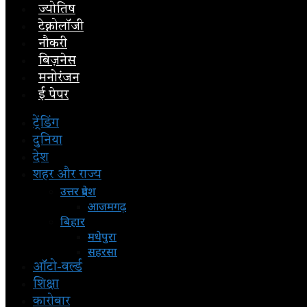
ज्योतिष
टेक्नोलॉजी
नौकरी
बिज़नेस
मनोरंजन
ई पेपर
ट्रेंडिंग
दुनिया
देश
शहर और राज्य
उत्तर प्रदेश
आजमगढ़
बिहार
मधेपुरा
सहरसा
ऑटो-वर्ल्ड
शिक्षा
कारोबार