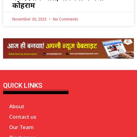
कोहराम
November 30, 2023
No Comments
QUICK LINKS
About
Contact us
Our Team